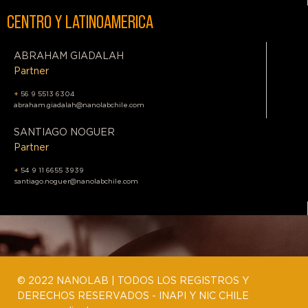
CENTRO Y LATINOAMERICA
ABRAHAM GIADALAH
Partner
+
56 9 5513 6304
abraham.giadalah@nanolabchile.com
SANTIAGO NOGUER
Partner
+
54 9 11 6655 3939
santiago.noguer@nanolabchile.com
© 2022 NANOLAB | TODOS LOS REGISTROS Y
DERECHOS RESERVADOS -
INAPI Y NIC CHILE