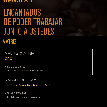
ENCANTADOS
DE PODER TRABAJAR
JUNTO A USTEDES
MATRIZ
MAURIZIO ATRIA
CEO
+
56 9 7979 9156
maurizio.atria@nanolabchile.com
RAFAEL DEL CAMPO
CEO de Nanolab Perú S.A.C.
+
51 993 770 491
rafael.delcampo@nanolabchile.com